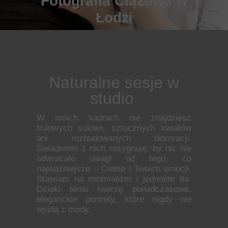
Fotografia Ciążowa w
Łodzi
Naturalne sesje w
studio
W moich kadrach nie znajdziesz
tiulowych sukien, sztucznych kwiatów
ani rozbudowanych dekoracji.
Świadomie z nich rezygnuję, by nic nie
odwracało uwagi od tego, co
najważniejsze – Ciebie i Twoich emocji.
Stawiam na minimalizm i jednolite tła.
Dzięki temu tworzę ponadczasowe,
eleganckie portrety, które nigdy nie
wyjdą z mody.