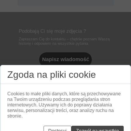
Podobają Ci się moje zdjęcia ?
Zapraszam Cię do kontaktu – chętnie poznam Waszą
historię i odpowiem na wszystkie pytania.
Napisz wiadomość
Zgoda na pliki cookie
FAQ
Cookies to małe pliki danych, które są przechowywane
na Twoim urządzeniu podczas przeglądania stron
internetowych. Używamy ich do poprawy działania
serwisu, personalizacji treści, oraz analizy ruchu na
stronie.
Kiedy najlepiej zrobić sesję
Dostosuj
Zezwól na wszystkie