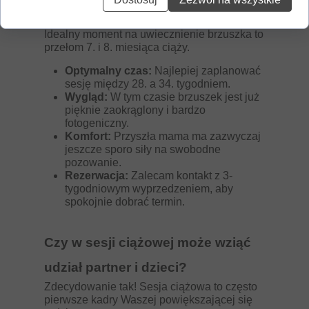
ciążową?
Idealny moment na uwiecznienie brzuszka to
przełom 7. i 8. miesiąca ciąży.
Optymalny czas:
Najlepiej zaplanować
sesję między 28. a 34. tygodniem.
Wygląd:
W tym czasie brzuszek jest już
pięknie zaokrąglony i bardzo
fotogeniczny.
Komfort:
Przyszła mama ma zazwyczaj
jeszcze sporo siły na swobodne
pozowanie.
Rezerwacja:
Zalecam kontakt z 3-
tygodniowym wyprzedzeniem, aby
spokojnie dobrać termin.
Czy w sesji ciążowej może wziąć
udział partner i dzieci?
Zdecydowanie tak! Sesja ciążowa to często
pierwsze kadry Waszej powiększającej się