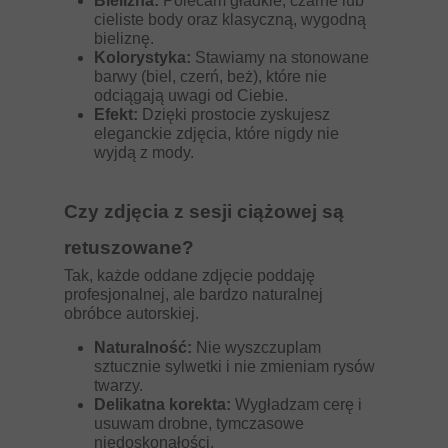
Bielizna:
Polecam gładkie, czarne lub
cieliste body oraz klasyczną, wygodną
bieliznę.
Kolorystyka:
Stawiamy na stonowane
barwy (biel, czerń, beż), które nie
odciągają uwagi od Ciebie.
Efekt:
Dzięki prostocie zyskujesz
eleganckie zdjęcia, które nigdy nie
wyjdą z mody.
Czy zdjęcia z sesji ciążowej są
retuszowane?
Tak, każde oddane zdjęcie poddaję
profesjonalnej, ale bardzo naturalnej
obróbce autorskiej.
Naturalność:
Nie wyszczuplam
sztucznie sylwetki i nie zmieniam rysów
twarzy.
Delikatna korekta:
Wygładzam cerę i
usuwam drobne, tymczasowe
niedoskonałości.